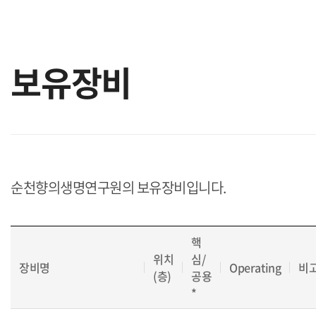
보유장비
순천향의생명연구원의 보유장비입니다.
핵
위치
심/
장비명
Operating
비
(층)
공용
*