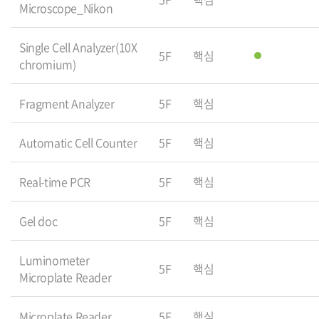
Microscope_Nikon
Single Cell Analyzer(10X
5F
핵심
chromium)
Fragment Analyzer
5F
핵심
Automatic Cell Counter
5F
핵심
Real-time PCR
5F
핵심
Gel doc
5F
핵심
Luminometer
5F
핵심
Microplate Reader
Microplate Reader
5F
핵심