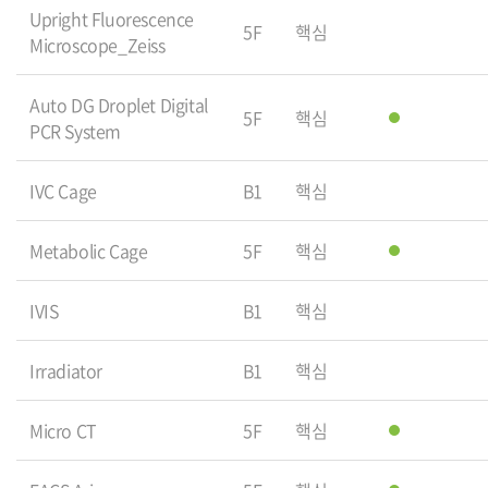
Upright Fluorescence
5F
핵심
Microscope_Zeiss
Auto DG Droplet Digital
5F
핵심
PCR System
IVC Cage
B1
핵심
Metabolic Cage
5F
핵심
IVIS
B1
핵심
Irradiator
B1
핵심
Micro CT
5F
핵심