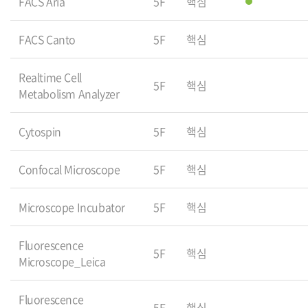
FACS Aria
5F
핵심
FACS Canto
5F
핵심
Realtime Cell
5F
핵심
Metabolism Analyzer
Cytospin
5F
핵심
Confocal Microscope
5F
핵심
Microscope Incubator
5F
핵심
Fluorescence
5F
핵심
Microscope_Leica
Fluorescence
5F
핵심