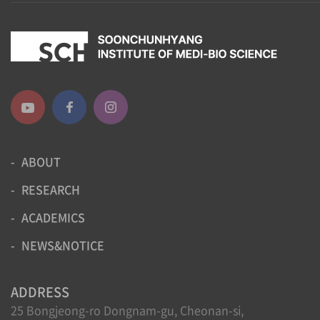
ABOUT
RESEARCH
ACADEMICS
NEWS&NOTICE
ADDRESS
25 Bongjeong-ro Dongnam-gu, Cheonan-si,