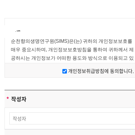
간소
순천향의생명연구원(SIMS)은(는) 귀하의 개인정보보호를
매우 중요시하며, 개인정보보호방침을 통하여 귀하께서 제
공하시는 개인정보가 어떠한 용도와 방식으로 이용되고 있
으며 개인정보보호를 위해 어떠한 조치가 취해지고 있는지
개인정보취급방침에 동의합니다.
알려드립니다.
[개인정보 수집에 대한 동의]
*
작성자
순천향의생명연구원(SIMS)은(는) 귀하께 회원가입시 개인
정보보호방침 또는 이용약관의 내용을 공지하며 회원가입
버튼을 클릭하면 개인정보 수집에 대해 동의하신 것으로
봅니다.
[개인정보의 수집목적 및 이용목적]